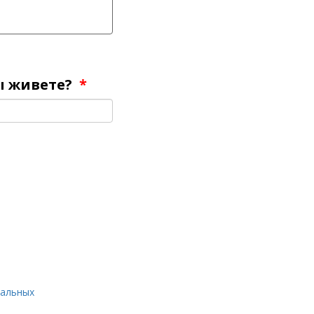
вы живете?
*
нальных